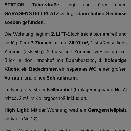
STATION Taborstraße
liegt und über einen
GARAGENSTELLPLATZ
verfügt
,
dann haben Sie diese
soeben gefunden.
Die Wohnung liegt im
2. LIFT
-Stock (nicht barrierefrei) und
verfügt über
3 Zimmer
mit ca.
86,07 m²,
1
straßenseitiges
Zimmer
(ostseitig),
2 hofseitige
Zimmer
(westseitig) mit
Blick in den Innenhof mit Baumbestand
, 1 hofseitige
Küche
, ein
Badezimmer
, ein separates
WC
,
einen großen
Vorraum
und einen
Schrankraum.
Im Kaufpreis ist ein
Kellerabteil
(Einlagerungsraum
Nr. 7
)
mit ca. 2 m² im Kellergeschoß inkludiert.
High Light
: Mit der Wohnung wird ein
Garagenstellplatz
verkauft (
Nr. 12
).
Die Wohnhausanlage verfügt weiters über einen