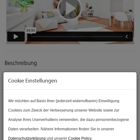
Beschreibung
Cookie Einstellungen
WOHNUNG: TABORSTRASSE 75A
I
1020 WIEN
Wir möchten auf Basis Ihrer (jederzeit widerrufbaren) Einwilligung
Cookies zum Zweck der Verbesserung unserer Website sowie zur
SOFORT BESICHTIGEN
: Wohnungs
VIDEO
unter:
Analyse Ihres Userverhaltens verwenden, die dazu personenbezogene
https://www.viason.at/wohnungsvideo-viason-immobilien-
Daten verarbeiten. Nähere Informationen finden Sie in unserer
taborstrasse-75a-1020-wien
Datenschutzerklärung
und unserer
Cookie Policy
.