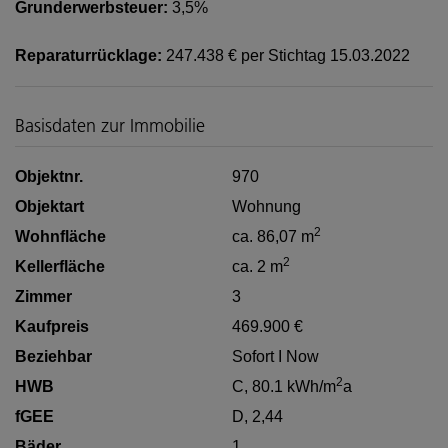
Grunderwerbsteuer:
3,5%
Reparaturrücklage:
247.438 € per Stichtag 15.03.2022
Basisdaten zur Immobilie
Objektnr.
970
Objektart
Wohnung
2
Wohnfläche
ca. 86,07 m
2
Kellerfläche
ca. 2 m
Zimmer
3
Kaufpreis
469.900 €
Beziehbar
Sofort I Now
2
HWB
C, 80.1 kWh/m
a
fGEE
D, 2,44
Bäder
1