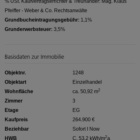
% USt. Kaufvertragserrichter & Treuhänder: Mag. Klaus
Pfeiffer - Weber & Co. Rechtsanwälte
Grundbucheintragungsgebühr:
1,1%
Grunderwerbsteuer:
3,5%
Basisdaten zur Immobilie
Objektnr.
1248
Objektart
Einzelhandel
2
Wohnfläche
ca. 50,92 m
Zimmer
3
Etage
EG
Kaufpreis
264.900 €
Beziehbar
Sofort I Now
2
HWB
C, 53.2 kWh/m
a