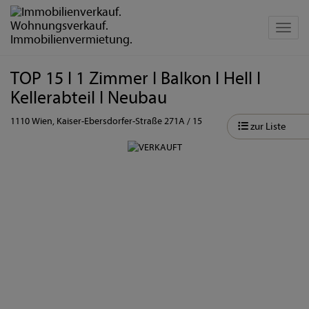
Navig
TOP 15 I 1 Zimmer I Balkon I Hell I
Kellerabteil I Neubau
1110 Wien
, Kaiser-Ebersdorfer-Straße 271A / 15
zur Liste