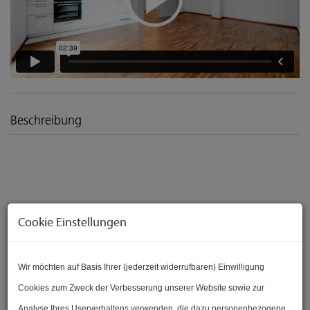
Beschreibung
WOHNUNG & KFZ-ABSTELLPLATZ:
Cookie Einstellungen
ENGERTHSTRASSE 126
I
1200 WIEN
Wir möchten auf Basis Ihrer (jederzeit widerrufbaren) Einwilligung
NEUBAU 2-ZIMMER-WOHNUNG IM 20. BEZIRK NAHE
Cookies zum Zweck der Verbesserung unserer Website sowie zur
DONAUINSEL
Analyse Ihres Userverhaltens verwenden, die dazu personenbezogene