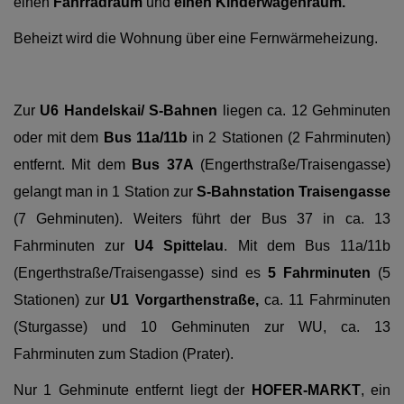
einen
Fahrradraum
und
einen Kinderwagenraum.
Beheizt wird die Wohnung über eine Fernwärmeheizung.
Zur
U6 Handelskai/ S-Bahnen
liegen ca. 12 Gehminuten
oder mit dem
Bus 11a/11b
in 2 Stationen (2 Fahrminuten)
entfernt. Mit dem
Bus 37A
(Engerthstraße/Traisengasse)
gelangt man in 1 Station zur
S-Bahnstation Traisengasse
(7 Gehminuten). Weiters führt der Bus 37 in ca. 13
Fahrminuten zur
U4 Spittelau
. Mit dem Bus 11a/11b
(Engerthstraße/Traisengasse) sind es
5 Fahrminuten
(5
Stationen) zur
U1 Vorgarthenstraße,
ca. 11 Fahrminuten
(Sturgasse) und 10 Gehminuten zur WU, ca. 13
Fahrminuten zum Stadion (Prater).
Nur 1 Gehminute entfernt liegt der
HOFER-MARKT
, ein