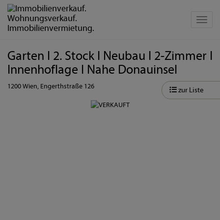
Navig
Garten I 2. Stock I Neubau I 2-Zimmer I
Innenhoflage I Nahe Donauinsel
1200 Wien
, Engerthstraße 126
zur Liste