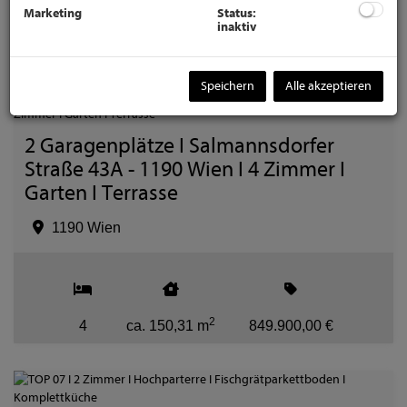
Marketing
Status:
inaktiv
2
4
ca. 150,31 m
849.900,00 €
Speichern
Alle akzeptieren
2 Garagenplätze I Salmannsdorfer
Straße 43A - 1190 Wien I 4 Zimmer I
Garten I Terrasse
1190 Wien
2
4
ca. 150,31 m
849.900,00 €