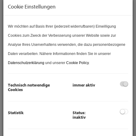
Zimmer
Cookie Einstellungen
-
Wir möchten auf Basis Ihrer (jederzeit widerrufbaren) Einwilligung
Wohnfläche (von/bis)
Cookies zum Zweck der Verbesserung unserer Website sowie zur
-
Analyse Ihres Userverhaltens verwenden, die dazu personenbezogene
Daten verarbeiten. Nähere Informationen finden Sie in unserer
Filter zurücksetzen
Suchen
Datenschutzerklärung
und unserer
Cookie Policy
.
Technisch notwendige
immer aktiv
Gartentraum I Nahe American
Cookies
International School (AIS) I Zwei
Garagenplätze I Terrasse & Garten
Statistik
Status:
inaktiv
1190 Wien