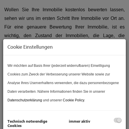
Wollen Sie Ihre Immobilie kostenlos bewerten lassen,
sehen wir uns im ersten Schritt Ihre Immobilie vor Ort an.
Für eine genauere Bewertung Ihrer Immobilie,
ist es
wichtig, den Zustand der Immobilien, die Lage, die
Ausrichtung und vieles mehr vor Ort augenscheinlich fest
Cookie Einstellungen
zu stellen. Weiters benötigen wir für die genauere
Bewertung diverse Unterlagen zur Immobilie, wie z.B. den
Wir möchten auf Basis Ihrer (jederzeit widerrufbaren) Einwilligung
Wohnungseigentumsvertrag etc. Sie erhalten von uns dazu
Cookies zum Zweck der Verbesserung unserer Website sowie zur
eine Checkliste. Nachdem wir alle Unterlagen zur
Analyse Ihres Userverhaltens verwenden, die dazu personenbezogene
Immobilie erhalten haben, senden wir Ihnen eine
Daten verarbeiten. Nähere Informationen finden Sie in unserer
schriftliche & kostenlose Bewertung zu.
Datenschutzerklärung
und unserer
Cookie Policy
.
FAQ
Technisch notwendige
immer aktiv
Cookies