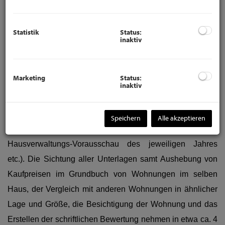
Wie lange dauert eine Immobilienbewertung?
Statistik
Status:
Eine Immobilienbewertung wird von uns im Regelfall
inaktiv
spätestens 2 Werktage nach der Besichtigung der
Immobilie an Sie übersendet. Wichtig in diesem
Marketing
Status:
Zusammenhang ist, dass wir alle bewertungsrelevanten
inaktiv
Unterlagen von Ihnen als Immobilieneigentümer erhalten.
Hierzu senden wir Ihnen eine Dokumenten-Checkliste
Speichern
Alle akzeptieren
(z.B. Wohnungseigentumsvertrag, Nutzwertgutachten,
Hausverwaltungs-Vorausschau des jeweiligen Jahres
etc.). Die Sichtung aller Unterlagen samt Aushebung von
Kaufpreisen im Grundbuch von Wohnungen im selben
Haus, der Vergleich mit anderen Wohnungen in ähnlicher
Lage und Größe, die Besichtigung der Wohnung und das
Erstellen der schriftlichen Bewertung nehmen in etwa ca. 4