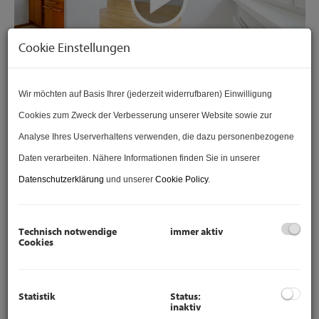
Cookie Einstellungen
Wir möchten auf Basis Ihrer (jederzeit widerrufbaren) Einwilligung
Cookies zum Zweck der Verbesserung unserer Website sowie zur
Beschreibung
Analyse Ihres Userverhaltens verwenden, die dazu personenbezogene
Daten verarbeiten. Nähere Informationen finden Sie in unserer
Datenschutzerklärung
und unserer
Cookie Policy
.
EIGENTUMSWOHNUNG: KÄFERKREUZGASSE 13
I
3400 KLOSTERNEUBURG
Technisch notwendige
immer aktiv
Cookies
SOFORT BESICHTIGEN
: Wohnungs
VIDEO
unter:
https://www.viason.at/wohnungsvideo-viason-immobilien-
Statistik
Status:
inaktiv
kaeferkreuzgasse-31-3400-klosterneuburg