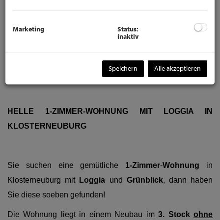
Marketing
Status:
inaktiv
Do you prefer our Exposé in
ENGLISH
? Click here:
https://www.viason.at/en/objektdetail/10743564?
Speichern
Alle akzeptieren
from=643244
HELLE 1-ZIMMER-WOHNUNG MIT LOGGIA IN
KLOSTERNEUBURG
Sie suchen eine gemütliche
1-Zimmer
-
Wohnung
in
Klosterneuburg mit
Loggia
und
Grünblick
, dann haben
Sie diese soeben gefunden!
Die Wohnung liegt in einem Neubau im
3. Stock
ohne