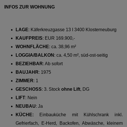
INFOS ZUR WOHNUNG
LAGE
:
Käferkreuzgasse 13 I 3400 Klosterneuburg
KAUFPREIS
: EUR 169.900,-
WOHNFLÄCHE
: ca. 38,96 m²
LOGGIA/BALKON
: ca. 4,50 m², süd-ost-seitig
BEZIEHBAR
: Ab sofort
BAUJAHR
: 1975
ZIMMER
: 1
GESCHOSS
:
3. Stock
ohne Lift
, DG
LIFT
:
Nein
NEUBAU
: Ja
KÜCHE:
Einbauküche mit Kühlschrank inkl.
Gefrierfach, E-Herd, Backofen, Abwäsche, kleinem