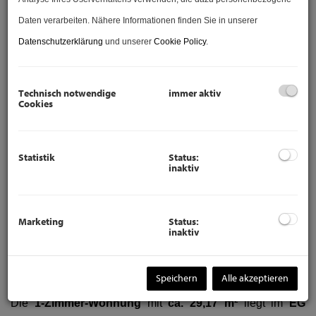
Daten verarbeiten. Nähere Informationen finden Sie in unserer
Datenschutzerklärung
und unserer
Cookie Policy
.
Variante Geschäftslokal
inkl.
Wohnung als gemeinsame Einheit
Variante Geschäftslokal und Wohnung getrennte Einheiten
Technisch notwendige
immer aktiv
Cookies
GESCHÄFTSLOKAL UND WOHNUNG NAHE ALOIS-
DRASCHE-PARK UND WIEDNER HAUPSTRASSE
Statistik
Status:
inaktiv
Sie suchen ein geräumiges
Geschäftslokal
inklusive einer
anschließenden
1-Zimmer-Wohnung
mit einer
Marketing
Status:
Gesamtnutzfläche
von ca.
85,83
m² im
4. Bezirk
in der
inaktiv
Rainergasse 19
–
1040 Wien
nahe der
Wiedner
Hauptstraße
, dann haben Sie diese soeben gefunden!
Speichern
Alle akzeptieren
Die
1-Zimmer-Wohnung
mit
ca. 29,17 m²
liegt im
EG