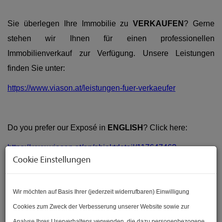
Sie überlegen Ihre Immobilie zu
VERKAUFEN
? Gerne
stehen wir Ihnen für einen professionellen
Immobilienverkauf zur Verfügung. Unsere Leistungen
finden Sie unter:
https://www.viason.at/leistungen-fuer-verkaeufer
Do you prefer our Exposé in
ENGLISH
? Click here:
https://www.viason.at/en/objektdetail/11764746?
Cookie Einstellungen
from=643244
Wir möchten auf Basis Ihrer (jederzeit widerrufbaren) Einwilligung
Es gibt 2 unverbindliche
Grundrissvarianten
für die
Cookies zum Zweck der Verbesserung unserer Website sowie zur
Wohnung und das Geschäftslokal – Siehe Grundrisse.
Analyse Ihres Userverhaltens verwenden, die dazu personenbezogene