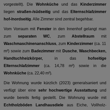
vorgestellt).
Die
Wohnküche
und das
Kinderzimmer
liegen
straßen-/südseitig
und das
Elternschlafzimmer
hof-/nordseitig
. Alle Zimmer sind zentral begehbar.
Vom Vorraum mit
Fenster
in den Innenhof gelangt man
zum
separaten WC
, zum
Abstellraum
mit
Waschmaschinenanschluss
, zum
Kinderzimmer
(ca. 11
m²) sowie zum
Badezimmer
mit
Dusche
,
Waschbecken,
Handtuchheizkörper,
in das
hofseitige
Elternschlafzimmer
(ca. 14,78 m²)
sowie in die
Wohnküche
(ca. 22,40 m²).
Die Wohnung wurde kürzlich (2023) generalsaniert und
verfügt über eine
sehr hochwertige Ausstattung
und
wurde bereits fertig gestellt. Die Wohnung wurde mit
Echtholzböden Landhausdiele
aus Eiche, Vollholz-