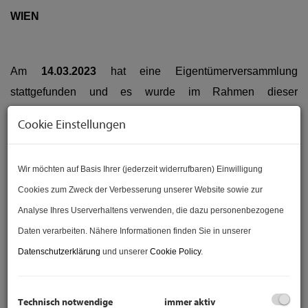
WIEN
Am
14.03.2023
hat eine Eigentümerversammlung
stattgefunden und es wurde im Rahmen dieser
Eigentümerversammlung ein Projekt DG-Ausbau &
Cookie Einstellungen
Lifteinbau vorgestellt. Fragen dazu bitte sehr gerne an
Herrn Mag. Martin Zahel zu richten.
Wir möchten auf Basis Ihrer (jederzeit widerrufbaren) Einwilligung
Cookies zum Zweck der Verbesserung unserer Website sowie zur
Sie überlegen Ihre Immobilie zu
VERKAUFEN
? Gerne
Analyse Ihres Userverhaltens verwenden, die dazu personenbezogene
stehen wir Ihnen für einen professionellen
Daten verarbeiten. Nähere Informationen finden Sie in unserer
Immobilienverkauf zur Verfügung. Wir sind der
Nr. 1
Datenschutzerklärung
und unserer
Cookie Policy
.
Immobilienmakler in Wien
laut dem unabhängigen
Maklerbewertungsportal "Makler-Empfehlung.at". Unsere
Technisch notwendige
immer aktiv