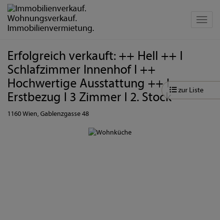
Navig
Erfolgreich verkauft: ++ Hell ++ I
Schlafzimmer Innenhof I ++
Hochwertige Ausstattung ++ I
zur Liste
Erstbezug I 3 Zimmer I 2. Stock
1160 Wien
, Gablenzgasse 48