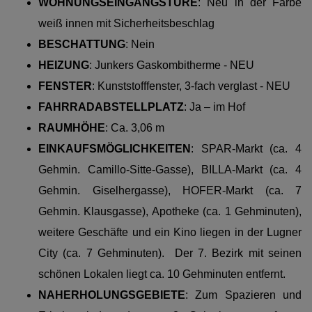
WOHNUNGSEINGANGSTÜRE
: Neu in der Farbe
weiß innen mit Sicherheitsbeschlag
BESCHATTUNG
: Nein
HEIZUNG
:
Junkers Gaskombitherme - NEU
FENSTER
: Kunststofffenster, 3-fach verglast - NEU
FAHRRADABSTELLPLATZ
: Ja – im Hof
RAUMHÖHE
: Ca. 3,06 m
EINKAUFSMÖGLICHKEITEN
:
SPAR-Markt (ca. 4
Gehmin. Camillo-Sitte-Gasse), BILLA-Markt (ca. 4
Gehmin. Giselhergasse), HOFER-Markt (ca. 7
Gehmin. Klausgasse), Apotheke (ca. 1 Gehminuten),
weitere Geschäfte und ein Kino liegen in der Lugner
City (ca. 7 Gehminuten). Der 7. Bezirk mit seinen
schönen Lokalen liegt ca. 10 Gehminuten entfernt.
NAHERHOLUNGSGEBIETE
:
Zum Spazieren und