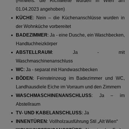
(Hinweis: die Richtwerte wurden in Wien am
01.04.2023 angehoben)
KÜCHE
: Nein – die Küchenanschlüsse wurden in
der Wohnküche vorbereitet
BADEZIMMER
:
Ja -
eine
Dusche, ein Waschbecken,
Handtuchheizkörper
ABSTELLRAUM
: Ja - mit
Waschmaschinenanschluss
WC
: Ja - separat
mit Handwaschbecken
BÖDEN
: Feinsteinzeug im Badezimmer und WC,
Landhausdiele Eiche im Vorraum und den Zimmern
WASCHMASCHINENANSCHLUSS
:
Ja – im
Abstellraum
TV- UND KABELANSCHLUSS
: Ja
INNENTÜREN
: Vollholzausführung Stil „Alt Wien“