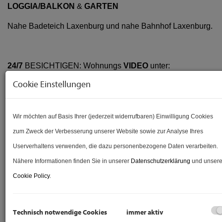
LOGGIA/BALKON
&
GARTEN
Nahe Badeteich Laxenburg und nahe Bahnhof Laxenburg.
24/7
BESICHTIGEN: Wohnungs
VIDEO
unter:
Cookie Einstellungen
https://www.viason.at/wohnungsvideo-viason-immobilien-
leopold-figl-strasse-5-2361-laxenburg
Wir möchten auf Basis Ihrer (jederzeit widerrufbaren) Einwilligung Cookies
zum Zweck der Verbesserung unserer Website sowie zur Analyse Ihres
Sie überlegen Ihre Immobilie zu
VERKAUFEN
? Gerne
Userverhaltens verwenden, die dazu personenbezogene Daten verarbeiten.
stehen wir Ihnen für einen professionellen
Nähere Informationen finden Sie in unserer
Datenschutzerklärung
und unsere
Immobilienverkauf zur Verfügung. Unsere Leistungen
Cookie Policy
.
finden Sie unter:
https://www.viason.at/leistungen-fuer-verkaeufer
Technisch notwendige Cookies
immer aktiv