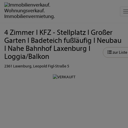
N
4 Zimmer I KFZ - Stellplatz I Großer
Garten I Badeteich fußläufig I Neubau
I Nahe Bahnhof Laxenburg I
zur Liste
Loggia/Balkon
2361 Laxenburg
, Leopold Figl-Straße 5