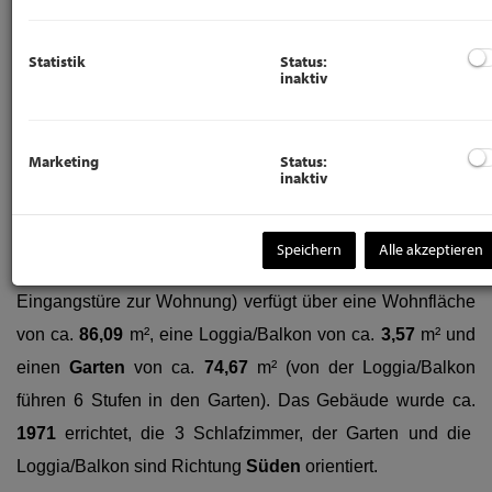
Sie suchen eine
helle 4-Zimmer-Familienwohnung
mit
Statistik
Status:
inaktiv
Garten
in
Laxenburg
, dann haben sie diese soeben
gefunden.
Marketing
Status:
inaktiv
Die
gebrauchte Eigentumswohnung
liegt in einem
Neubau
mit einer
Wärmedämmverbundsystemfassade
Speichern
Alle akzeptieren
im
EG
(6 Stufen sind es im Stiegenhaus von der Haus-
Eingangstüre zur Wohnung) verfügt über eine Wohnfläche
von ca.
86,09
m², eine Loggia/Balkon von ca.
3,57
m² und
einen
Garten
von ca.
74,67
m²
(von der Loggia/Balkon
führen 6 Stufen in den Garten). Das Gebäude wurde ca.
1971
errichtet, die 3 Schlafzimmer, der Garten und die
Loggia/Balkon sind Richtung
Süden
orientiert.