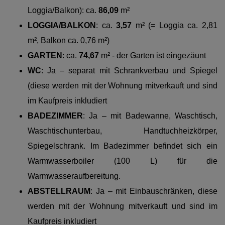
Loggia/Balkon):
ca.
86,09
m²
LOGGIA/BALKON
: ca.
3,57
m² (= Loggia ca. 2,81
m², Balkon ca. 0,76 m²)
GARTEN
: ca.
74,67
m² - der Garten ist eingezäunt
WC
: Ja – separat mit Schrankverbau und Spiegel
(diese werden mit der Wohnung mitverkauft und sind
im Kaufpreis inkludiert
BADEZIMMER
: Ja – mit Badewanne, Waschtisch,
Waschtischunterbau, Handtuchheizkörper,
Spiegelschrank. Im Badezimmer befindet sich ein
Warmwasserboiler (100 L) für die
Warmwasseraufbereitung.
ABSTELLRAUM
: Ja – mit Einbauschränken, diese
werden mit der Wohnung mitverkauft und sind im
Kaufpreis inkludiert