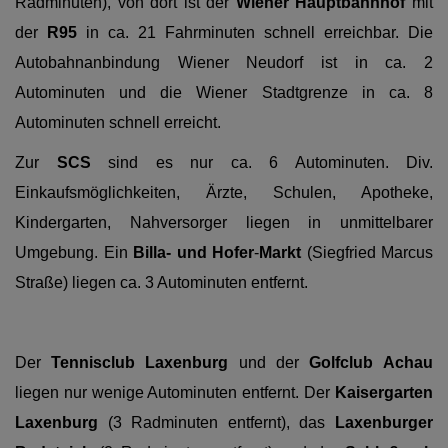
Radminuten), von dort ist der
Wiener Hauptbahnhof
mit
der
R95
in ca. 21 Fahrminuten schnell erreichbar. Die
Autobahnanbindung Wiener Neudorf ist in ca. 2
Autominuten und die Wiener Stadtgrenze in ca. 8
Autominuten schnell erreicht.
Zur
SCS
sind es nur ca. 6 Autominuten. Div.
Einkaufsmöglichkeiten, Ärzte, Schulen, Apotheke,
Kindergarten, Nahversorger liegen in unmittelbarer
Umgebung. Ein
Billa- und Hofer
-
Markt
(Siegfried Marcus
Straße) liegen ca. 3 Autominuten entfernt.
Der
Tennisclub
Laxenburg
und der
Golfclub
Achau
liegen nur wenige Autominuten entfernt. Der
Kaisergarten
Laxenburg
(3 Radminuten entfernt), das
Laxenburger