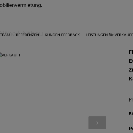
 Nähe I Altbau
TEAM
REFERENZEN
KUNDEN-FEEDBACK
LEISTUNGEN für VERKÄUF
F
E
Z
K
P
Ka
P