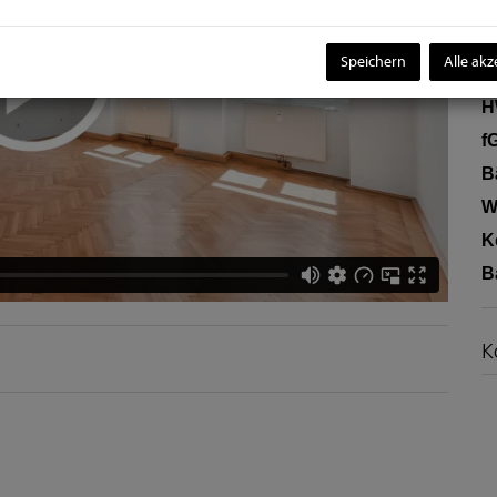
E
K
Speichern
Alle akz
B
H
f
B
W
K
B
K