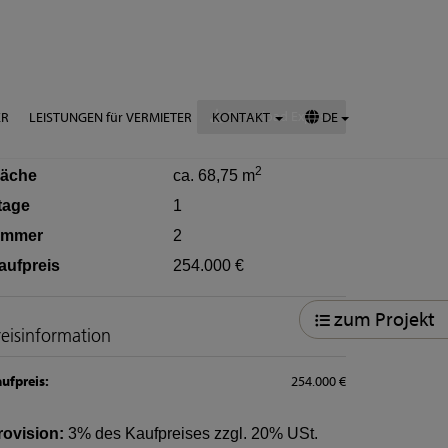
Download Expose
ER
LEISTUNGEN für VERMIETER
KONTAKT
DE
2
läche
ca. 68,75 m
tage
1
immer
2
aufpreis
254.000 €
zum Projekt
reisinformation
ufpreis:
254.000 €
rovision:
3% des Kaufpreises zzgl. 20% USt.