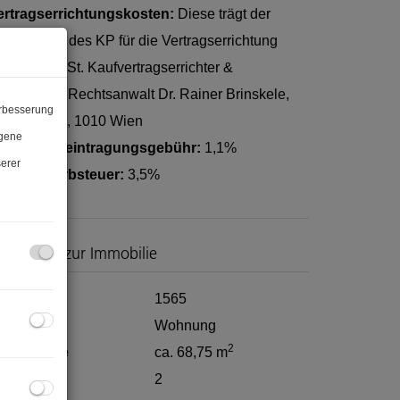
ertragserrichtungskosten:
Diese trägt der
äufer 1,5% des KP für die Vertragserrichtung
zgl. 20 % USt. Kaufvertragserrichter &
reuhänder: Rechtsanwalt Dr. Rainer Brinskele,
erbesserung
antgasse 1, 1010 Wien
ogene
rundbucheintragungsgebühr:
1,1%
erer
runderwerbsteuer:
3,5%
asisdaten zur Immobilie
bjektnr.
1565
bjektart
Wohnung
2
ohnfläche
ca. 68,75 m
immer
2