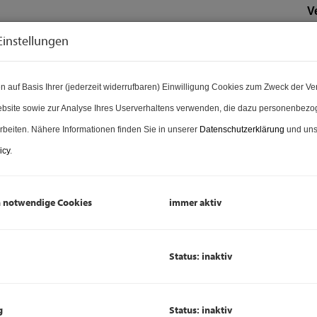
V
K
Einstellungen
z
T
n auf Basis Ihrer (jederzeit widerrufbaren) Einwilligung Cookies zum Zweck der V
K
gerne auch Ihre Immobilie!
bsite sowie zur Analyse Ihres Userverhaltens verwenden, die dazu personenbez
G
rbeiten. Nähere Informationen finden Sie in unserer
Datenschutzerklärung
und uns
G
icy
.
B
h notwendige Cookies
immer aktiv
O
Status: inaktiv
O
W
Z
g
Status: inaktiv