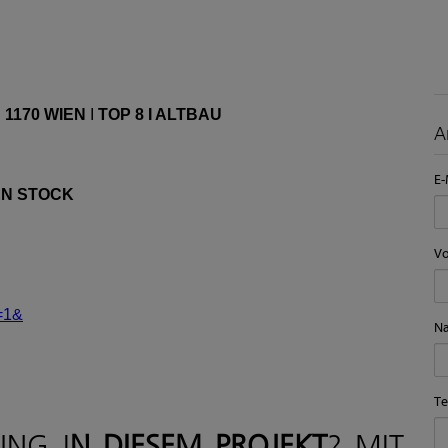
I
1170 WIEN
I
TOP 8 I ALTBAU
A
E-
EN STOCK
V
e=1&
N
Te
NG I
N DIESEM PROJEKT
? MIT