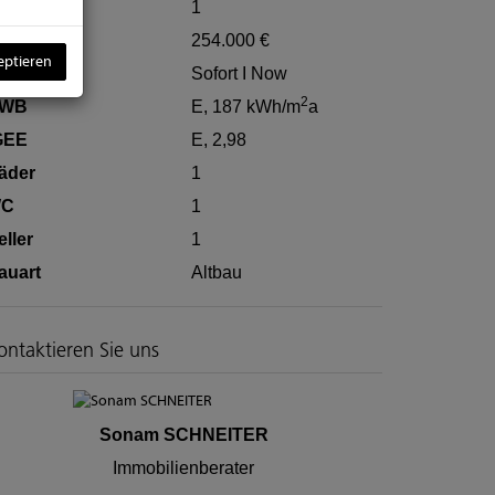
tage
1
aufpreis
254.000 €
eptieren
eziehbar
Sofort I Now
2
WB
E, 187 kWh/m
a
GEE
E, 2,98
äder
1
C
1
eller
1
auart
Altbau
ontaktieren Sie uns
Sonam SCHNEITER
Immobilienberater