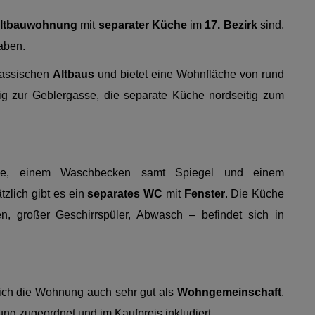
Altbauwohnung
mit
separater Küche
im
17. Bezirk
sind,
aben.
lassischen
Altbaus
und bietet eine Wohnfläche von rund
ig zur Geblergasse, die separate Küche nordseitig zum
e, einem Waschbecken samt Spiegel und einem
tzlich gibt es ein
separates WC
mit
Fenster
. Die Küche
en, großer Geschirrspüler, Abwasch – befindet sich in
ich die Wohnung auch sehr gut als
Wohngemeinschaft
.
ng zugeordnet und im Kaufpreis inkludiert.