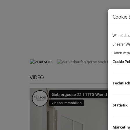
Cookie 
Wir möchte
Wir verkaufen 
unserer We
Daten vera
Cookie Pol
VIDEO
Technisc
Statistik
Marketin