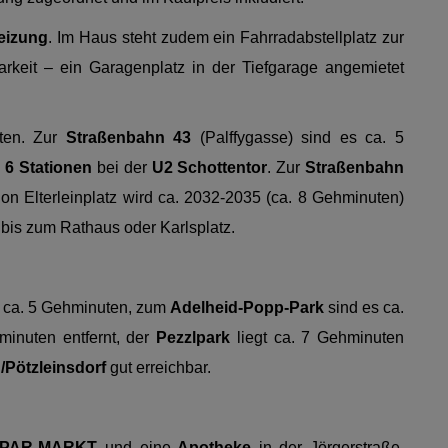
eizung
. Im Haus steht zudem ein Fahrradabstellplatz zur
rkeit – ein Garagenplatz in der Tiefgarage angemietet
ten. Zur
Straßenbahn 43
(Palffygasse) sind es ca. 5
n
6 Stationen
bei der
U2 Schottentor
. Zur
Straßenbahn
on Elterleinplatz wird ca. 2032-2035 (ca. 8 Gehminuten)
n bis zum Rathaus oder Karlsplatz.
 ca. 5 Gehminuten, zum
Adelheid-Popp-Park
sind es ca.
minuten entfernt, der
Pezzlpark
liegt ca. 7 Gehminuten
Pötzleinsdorf
gut erreichbar.
SPAR-MARKT
und eine
Apotheke
in der Jörgerstraße,