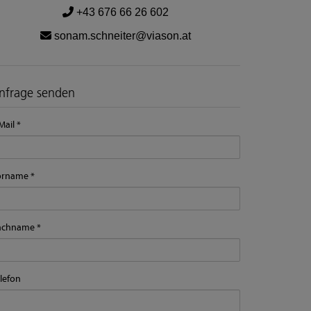
+43 676 66 26 602
sonam.schneiter@viason.at
nfrage senden
Mail
orname
achname
lefon