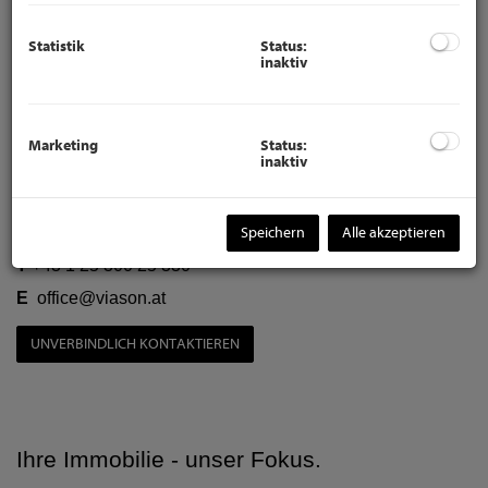
Statistik
Status:
inaktiv
Immobilien
|
Team
|
Kontakt
|
Impressum
Marketing
Status:
inaktiv
viason immobilien
Goldenes Quartier ❘ Tuchlauben 7a ❘ 1010 Wien
Speichern
Alle akzeptieren
T
+43 1 25 300 25 330
E
office@viason.at
UNVERBINDLICH KONTAKTIEREN
Ihre Immobilie - unser Fokus.