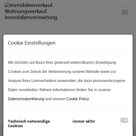
Navig
Hier finden Sie unsere
Cookie Einstellungen
erfolgreich vermittelten
Immobilien.
Wir möchten auf Basis Ihrer (jederzeit widerrufbaren) Einwilligung
Cookies zum Zweck der Verbesserung unserer Website sowie zur
Analyse Ihres Userverhaltens verwenden, die dazu personenbezogene
Daten verarbeiten. Nähere Informationen finden Sie in unserer
Datenschutzerklärung
und unserer
Cookie Policy
.
1
2
3
1
2
3
Technisch notwendige
immer aktiv
Cookies